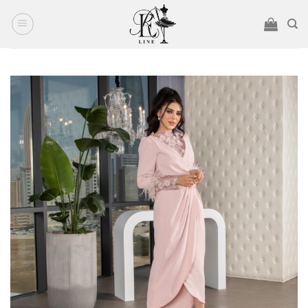
Ski
t
conten