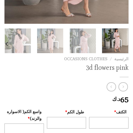
الرئيسية
/
OCCASIONS CLOTHES
3d flowers pink
65
د.ك
واسع الكم( الاسواره
الكتف
*
طول الكم
*
والزند)
*