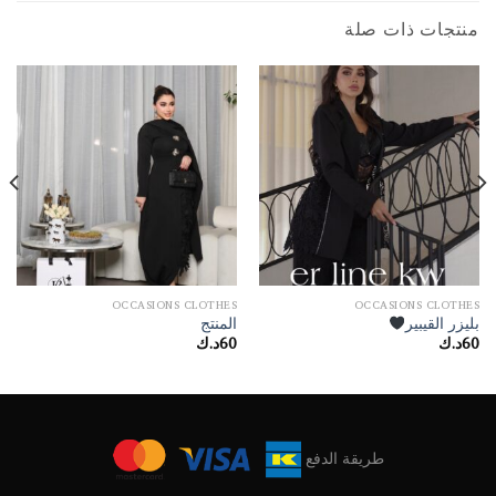
منتجات ذات صلة
OCCASIONS CLOTHES
OCCASIONS CLOTHES
بليزر القيبير
المنتج
60
د.ك
60
د.ك
طريقة الدفع