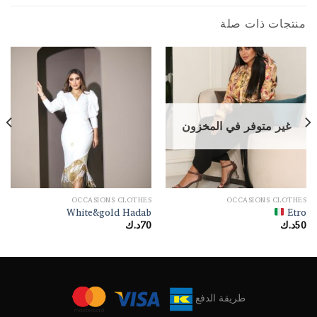
منتجات ذات صلة
غير متوفر في المخزون
OCCASIONS CLOTHES
OCCASIONS CLOTHES
White&gold Hadab
Etro
50
د.ك
70
د.ك
طريقة الدفع