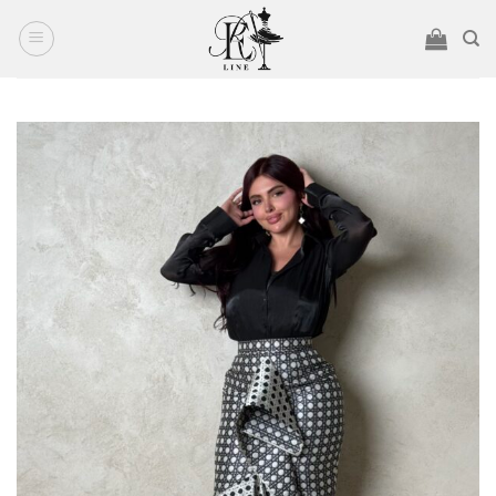
Ski
t
conten