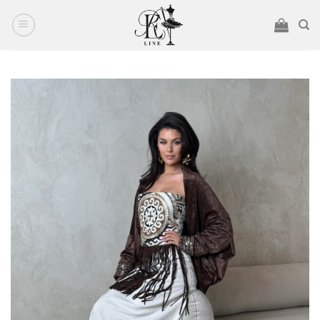
Ski
t
conten