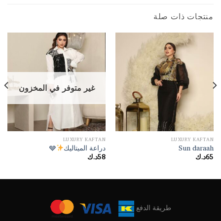
منتجات ذات صلة
غير متوفر في المخزون
LUXURY KAFTAN
LUXURY KAFTAN
Sun daraah
دراعة الميتاليك
🩶
65
د.ك
58
د.ك
طريقة الدفع